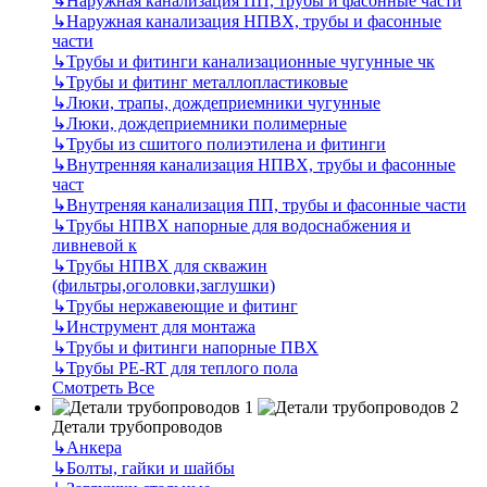
↳
Наружная канализация ПП, трубы и фасонные части
↳
Наружная канализация НПВХ, трубы и фасонные
части
↳
Трубы и фитинги канализационные чугунные чк
↳
Трубы и фитинг металлопластиковые
↳
Люки, трапы, дождеприемники чугунные
↳
Люки, дождеприемники полимерные
↳
Трубы из сшитого полиэтилена и фитинги
↳
Внутренняя канализация НПВХ, трубы и фасонные
част
↳
Внутреняя канализация ПП, трубы и фасонные части
↳
Трубы НПВХ напорные для водоснабжения и
ливневой к
↳
Трубы НПВХ для скважин
(фильтры,оголовки,заглушки)
↳
Трубы нержавеющие и фитинг
↳
Инструмент для монтажа
↳
Трубы и фитинги напорные ПВХ
↳
Трубы PE-RT для теплого пола
Смотреть Все
Детали трубопроводов
↳
Анкера
↳
Болты, гайки и шайбы