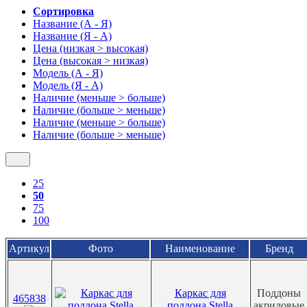
Сортировка
Название (А - Я)
Название (Я - А)
Цена (низкая > высокая)
Цена (высокая > низкая)
Модель (А - Я)
Модель (Я - А)
Наличие (меньше > больше)
Наличие (больше > меньше)
Наличие (меньше > больше)
Наличие (больше > меньше)
25
50
75
100
Артикул
Фото
Наименование
Бренд
Каркас для
Поддоны
465838
поддона Stella
акриловые