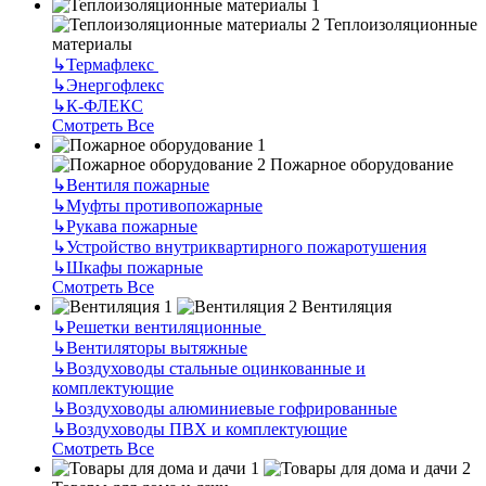
Теплоизоляционные
материалы
↳
Термафлекс
↳
Энергофлекс
↳
К-ФЛЕКС
Смотреть Все
Пожарное оборудование
↳
Вентиля пожарные
↳
Муфты противопожарные
↳
Рукава пожарные
↳
Устройство внутриквартирного пожаротушения
↳
Шкафы пожарные
Смотреть Все
Вентиляция
↳
Решетки вентиляционные
↳
Вентиляторы вытяжные
↳
Воздуховоды стальные оцинкованные и
комплектующие
↳
Воздуховоды алюминиевые гофрированные
↳
Воздуховоды ПВХ и комплектующие
Смотреть Все