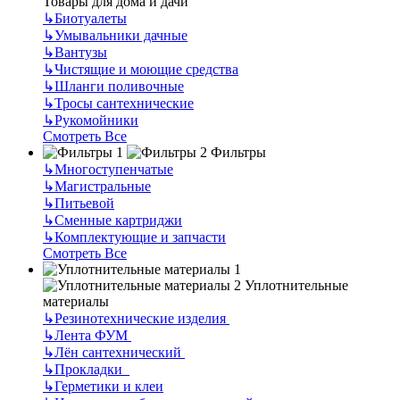
Товары для дома и дачи
↳
Биотуалеты
↳
Умывальники дачные
↳
Вантузы
↳
Чистящие и моющие средства
↳
Шланги поливочные
↳
Тросы сантехнические
↳
Рукомойники
Смотреть Все
Фильтры
↳
Многоступенчатые
↳
Магистральные
↳
Питьевой
↳
Сменные картриджи
↳
Комплектующие и запчасти
Смотреть Все
Уплотнительные
материалы
↳
Резинотехнические изделия
↳
Лента ФУМ
↳
Лён сантехнический
↳
Прокладки
↳
Герметики и клеи