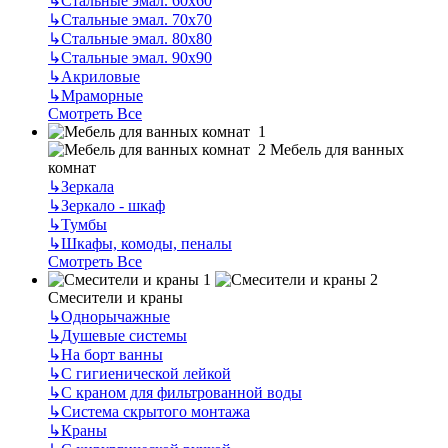
↳
Стальные эмал. 60х60
↳
Стальные эмал. 70х70
↳
Стальные эмал. 80х80
↳
Стальные эмал. 90х90
↳
Акриловые
↳
Мраморные
Смотреть Все
Мебель для ванных
комнат
↳
Зеркала
↳
Зеркало - шкаф
↳
Тумбы
↳
Шкафы, комоды, пеналы
Смотреть Все
Смесители и краны
↳
Однорычажные
↳
Душевые системы
↳
На борт ванны
↳
С гигиенической лейкой
↳
С краном для фильтрованной воды
↳
Система скрытого монтажа
↳
Краны