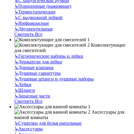
↳
С хирургической ручкой
↳
Порционные (нажимные)
↳
Термостатические
↳
С выдвижной лейкой
↳
Инфракрасные
↳
Двухвентильные
Смотреть Все
Комплектующие
для смесителей
↳
Гигиенические наборы и лейки
↳
Держатели для лейки
↳
Донные клапаны
↳
Душевые гарнитуры
↳
Душевые штанги и душевые наборы
↳
Лейки
↳
Шланги
↳
Запасные части
Смотреть Все
Аксессуары для
ванной комнаты
↳
Сушилки для белья напольные
↳
Аксессуары