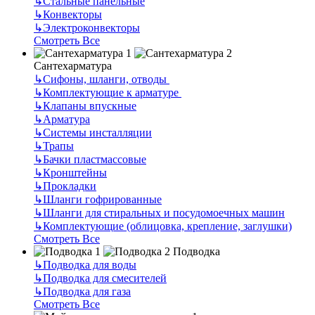
↳
Стальные панельные
↳
Конвекторы
↳
Электроконвекторы
Смотреть Все
Сантехарматура
↳
Сифоны, шланги, отводы
↳
Комплектующие к арматуре
↳
Клапаны впускные
↳
Арматура
↳
Системы инсталляции
↳
Трапы
↳
Бачки пластмассовые
↳
Кронштейны
↳
Прокладки
↳
Шланги гофрированные
↳
Шланги для стиральных и посудомоечных машин
↳
Комплектующие (облицовка, крепление, заглушки)
Смотреть Все
Подводка
↳
Подводка для воды
↳
Подводка для смесителей
↳
Подводка для газа
Смотреть Все