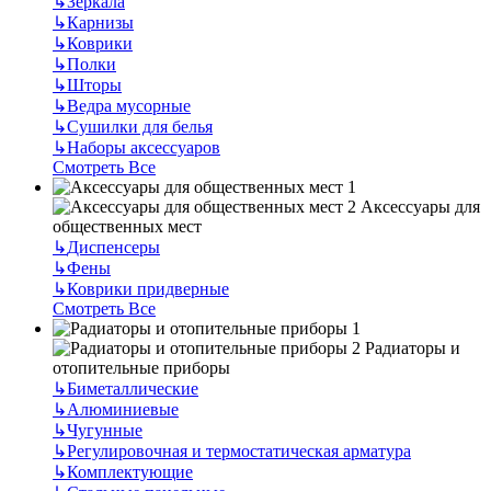
↳
Зеркала
↳
Карнизы
↳
Коврики
↳
Полки
↳
Шторы
↳
Ведра мусорные
↳
Сушилки для белья
↳
Наборы аксессуаров
Смотреть Все
Аксессуары для
общественных мест
↳
Диспенсеры
↳
Фены
↳
Коврики придверные
Смотреть Все
Радиаторы и
отопительные приборы
↳
Биметаллические
↳
Алюминиевые
↳
Чугунные
↳
Регулировочная и термостатическая арматура
↳
Комплектующие