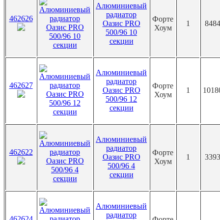
Алюминиевый
радиатор
462626
Форте
Оазис PRO
1
8484
Хоум
500/96 10
секции
Алюминиевый
радиатор
462627
Форте
Оазис PRO
1
1018
Хоум
500/96 12
секции
Алюминиевый
радиатор
462622
Форте
Оазис PRO
1
3393
Хоум
500/96 4
секции
Алюминиевый
радиатор
462624
Форте