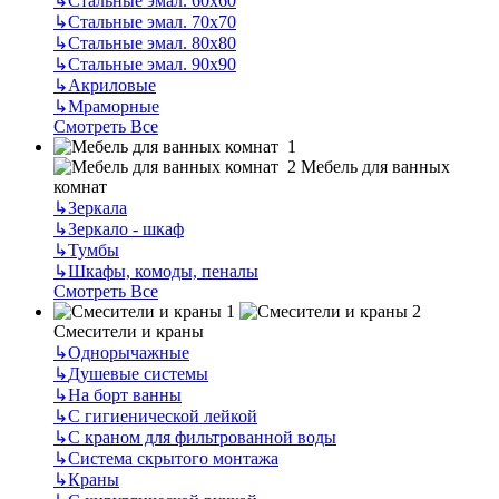
↳
Стальные эмал. 60х60
↳
Стальные эмал. 70х70
↳
Стальные эмал. 80х80
↳
Стальные эмал. 90х90
↳
Акриловые
↳
Мраморные
Смотреть Все
Мебель для ванных
комнат
↳
Зеркала
↳
Зеркало - шкаф
↳
Тумбы
↳
Шкафы, комоды, пеналы
Смотреть Все
Смесители и краны
↳
Однорычажные
↳
Душевые системы
↳
На борт ванны
↳
С гигиенической лейкой
↳
С краном для фильтрованной воды
↳
Система скрытого монтажа
↳
Краны