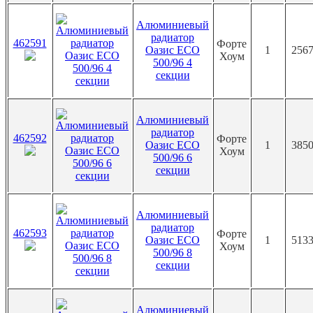
Алюминиевый
радиатор
462591
Форте
Оазис ECO
1
2567
Хоум
500/96 4
секции
Алюминиевый
радиатор
462592
Форте
Оазис ECO
1
3850
Хоум
500/96 6
секции
Алюминиевый
радиатор
462593
Форте
Оазис ECO
1
5133
Хоум
500/96 8
секции
Алюминиевый