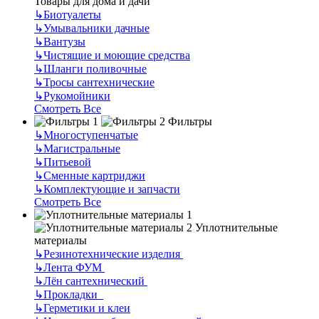
Товары для дома и дачи
↳
Биотуалеты
↳
Умывальники дачные
↳
Вантузы
↳
Чистящие и моющие средства
↳
Шланги поливочные
↳
Тросы сантехнические
↳
Рукомойники
Смотреть Все
Фильтры
↳
Многоступенчатые
↳
Магистральные
↳
Питьевой
↳
Сменные картриджи
↳
Комплектующие и запчасти
Смотреть Все
Уплотнительные
материалы
↳
Резинотехнические изделия
↳
Лента ФУМ
↳
Лён сантехнический
↳
Прокладки
↳
Герметики и клеи