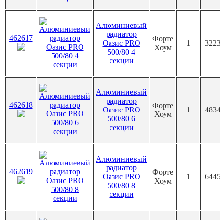
Алюминиевый
радиатор
462617
Форте
Оазис PRO
1
3223
Хоум
500/80 4
секции
Алюминиевый
радиатор
462618
Форте
Оазис PRO
1
4834
Хоум
500/80 6
секции
Алюминиевый
радиатор
462619
Форте
Оазис PRO
1
6445
Хоум
500/80 8
секции