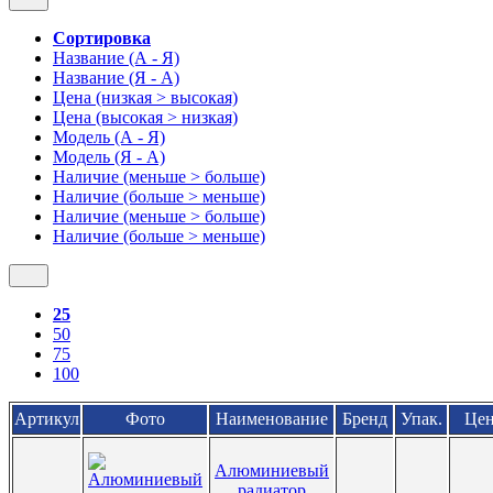
Сортировка
Название (А - Я)
Название (Я - А)
Цена (низкая > высокая)
Цена (высокая > низкая)
Модель (А - Я)
Модель (Я - А)
Наличие (меньше > больше)
Наличие (больше > меньше)
Наличие (меньше > больше)
Наличие (больше > меньше)
25
50
75
100
Артикул
Фото
Наименование
Бренд
Упак.
Цен
Алюминиевый
радиатор