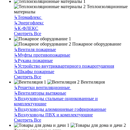
Теплоизоляционные
материалы
↳
Термафлекс
↳
Энергофлекс
↳
К-ФЛЕКС
Смотреть Все
Пожарное оборудование
↳
Вентиля пожарные
↳
Муфты противопожарные
↳
Рукава пожарные
↳
Устройство внутриквартирного пожаротушения
↳
Шкафы пожарные
Смотреть Все
Вентиляция
↳
Решетки вентиляционные
↳
Вентиляторы вытяжные
↳
Воздуховоды стальные оцинкованные и
комплектующие
↳
Воздуховоды алюминиевые гофрированные
↳
Воздуховоды ПВХ и комплектующие
Смотреть Все