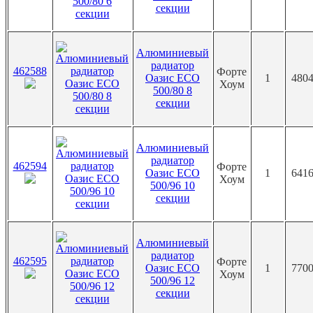
секции
Алюминиевый
радиатор
462588
Форте
Оазис ECO
1
4804
Хоум
500/80 8
секции
Алюминиевый
радиатор
462594
Форте
Оазис ECO
1
6416
Хоум
500/96 10
секции
Алюминиевый
радиатор
462595
Форте
Оазис ECO
1
7700
Хоум
500/96 12
секции