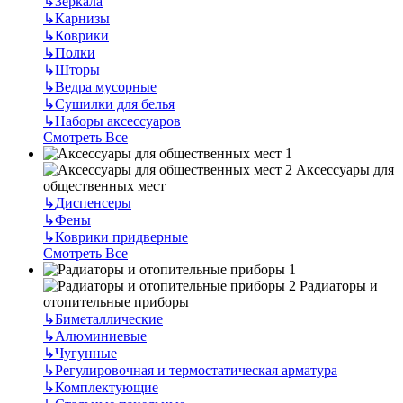
↳
Зеркала
↳
Карнизы
↳
Коврики
↳
Полки
↳
Шторы
↳
Ведра мусорные
↳
Сушилки для белья
↳
Наборы аксессуаров
Смотреть Все
Аксессуары для
общественных мест
↳
Диспенсеры
↳
Фены
↳
Коврики придверные
Смотреть Все
Радиаторы и
отопительные приборы
↳
Биметаллические
↳
Алюминиевые
↳
Чугунные
↳
Регулировочная и термостатическая арматура
↳
Комплектующие