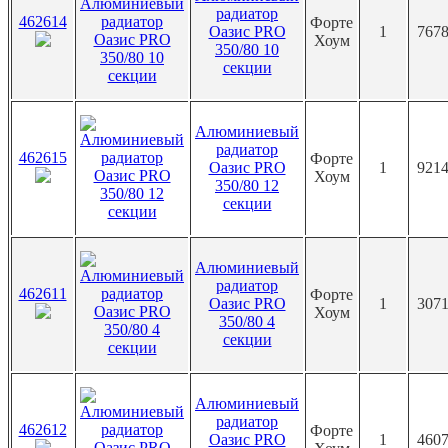
радиатор
462614
Форте
Оазис PRO
1
7678
Хоум
350/80 10
секции
Алюминиевый
радиатор
462615
Форте
Оазис PRO
1
9214
Хоум
350/80 12
секции
Алюминиевый
радиатор
462611
Форте
Оазис PRO
1
3071
Хоум
350/80 4
секции
Алюминиевый
радиатор
462612
Форте
Оазис PRO
1
4607