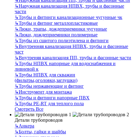
↳
Наружная канализация ПП, трубы и фасонные части
↳
Наружная канализация НПВХ, трубы и фасонные
части
↳
Трубы и фитинги канализационные чугунные чк
↳
Трубы и фитинг металлопластиковые
↳
Люки, трапы, дождеприемники чугунные
↳
Люки, дождеприемники полимерные
↳
Трубы из сшитого полиэтилена и фитинги
↳
Внутренняя канализация НПВХ, трубы и фасонные
част
↳
Внутреняя канализация ПП, трубы и фасонные части
↳
Трубы НПВХ напорные для водоснабжения и
ливневой к
↳
Трубы НПВХ для скважин
(фильтры,оголовки,заглушки)
↳
Трубы нержавеющие и фитинг
↳
Инструмент для монтажа
↳
Трубы и фитинги напорные ПВХ
↳
Трубы PE-RT для теплого пола
Смотреть Все
Детали трубопроводов
↳
Анкера
↳
Болты, гайки и шайбы