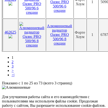
Оазис PRO
1
5090
Хоум
500/96 6
секции
Алюминиевый
радиатор
462625
Форте
Оазис PRO
1
6787
Хоум
500/96 8
секции
1
2
3
>
>|
Показано с 1 по 25 из 73 (всего 3 страниц)
Для улучшения работы сайта и его взаимодействия с
пользователями мы используем файлы cookie. Продолжая
работу с сайтом, Вы разрешаете использование cookie-файлов.