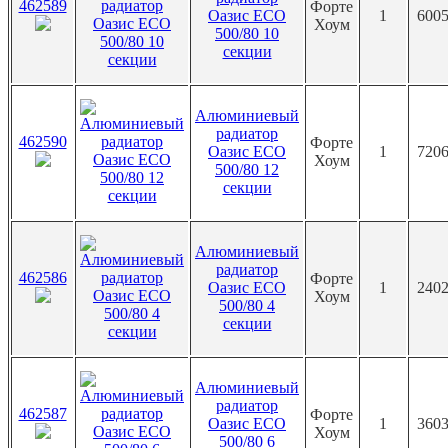
462589
Форте
Оазис ECO
1
6005
Хоум
500/80 10
секции
Алюминиевый
радиатор
462590
Форте
Оазис ECO
1
7206
Хоум
500/80 12
секции
Алюминиевый
радиатор
462586
Форте
Оазис ECO
1
2402
Хоум
500/80 4
секции
Алюминиевый
радиатор
462587
Форте
Оазис ECO
1
3603
Хоум
500/80 6