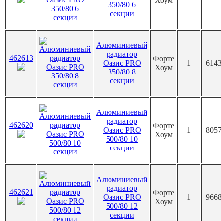
Хоум
350/80 6
секции
Алюминиевый
радиатор
462613
Форте
Оазис PRO
1
6143
Хоум
350/80 8
секции
Алюминиевый
радиатор
462620
Форте
Оазис PRO
1
8057
Хоум
500/80 10
секции
Алюминиевый
радиатор
462621
Форте
Оазис PRO
1
9668
Хоум
500/80 12
секции