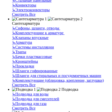
↳
Стальные панельные
↳
Конвекторы
↳
Электроконвекторы
Смотреть Все
Сантехарматура
↳
Сифоны, шланги, отводы
↳
Комплектующие к арматуре
↳
Клапаны впускные
↳
Арматура
↳
Системы инсталляции
↳
Трапы
↳
Бачки пластмассовые
↳
Кронштейны
↳
Прокладки
↳
Шланги гофрированные
↳
Шланги для стиральных и посудомоечных машин
↳
Комплектующие (облицовка, крепление, заглушки)
Смотреть Все
Подводка
↳
Подводка для воды
↳
Подводка для смесителей
↳
Подводка для газа
Смотреть Все