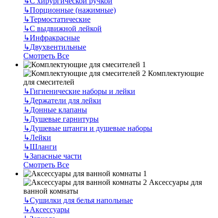
↳
С хирургической ручкой
↳
Порционные (нажимные)
↳
Термостатические
↳
С выдвижной лейкой
↳
Инфракрасные
↳
Двухвентильные
Смотреть Все
Комплектующие
для смесителей
↳
Гигиенические наборы и лейки
↳
Держатели для лейки
↳
Донные клапаны
↳
Душевые гарнитуры
↳
Душевые штанги и душевые наборы
↳
Лейки
↳
Шланги
↳
Запасные части
Смотреть Все
Аксессуары для
ванной комнаты
↳
Сушилки для белья напольные
↳
Аксессуары