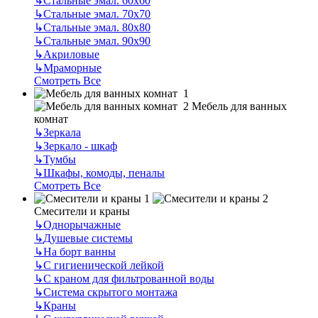
↳
Стальные эмал. 60х60
↳
Стальные эмал. 70х70
↳
Стальные эмал. 80х80
↳
Стальные эмал. 90х90
↳
Акриловые
↳
Мраморные
Смотреть Все
Мебель для ванных
комнат
↳
Зеркала
↳
Зеркало - шкаф
↳
Тумбы
↳
Шкафы, комоды, пеналы
Смотреть Все
Смесители и краны
↳
Однорычажные
↳
Душевые системы
↳
На борт ванны
↳
С гигиенической лейкой
↳
С краном для фильтрованной воды
↳
Система скрытого монтажа
↳
Краны