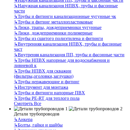
↳
Наружная канализация ПП, трубы и фасонные части
↳
Наружная канализация НПВХ, трубы и фасонные
части
↳
Трубы и фитинги канализационные чугунные чк
↳
Трубы и фитинг металлопластиковые
↳
Люки, трапы, дождеприемники чугунные
↳
Люки, дождеприемники полимерные
↳
Трубы из сшитого полиэтилена и фитинги
↳
Внутренняя канализация НПВХ, трубы и фасонные
част
↳
Внутреняя канализация ПП, трубы и фасонные части
↳
Трубы НПВХ напорные для водоснабжения и
ливневой к
↳
Трубы НПВХ для скважин
(фильтры,оголовки,заглушки)
↳
Трубы нержавеющие и фитинг
↳
Инструмент для монтажа
↳
Трубы и фитинги напорные ПВХ
↳
Трубы PE-RT для теплого пола
Смотреть Все
Детали трубопроводов
↳
Анкера
↳
Болты, гайки и шайбы