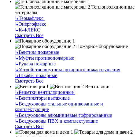
Теплоизоляционные
материалы
↳
Термафлекс
↳
Энергофлекс
↳
К-ФЛЕКС
Смотреть Все
Пожарное оборудование
↳
Вентиля пожарные
↳
Муфты противопожарные
↳
Рукава пожарные
↳
Устройство внутриквартирного пожаротушения
↳
Шкафы пожарные
Смотреть Все
Вентиляция
↳
Решетки вентиляционные
↳
Вентиляторы вытяжные
↳
Воздуховоды стальные оцинкованные и
комплектующие
↳
Воздуховоды алюминиевые гофрированные
↳
Воздуховоды ПВХ и комплектующие
Смотреть Все