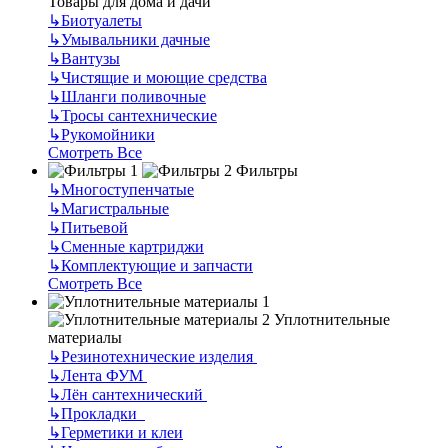
Товары для дома и дачи
↳
Биотуалеты
↳
Умывальники дачные
↳
Вантузы
↳
Чистящие и моющие средства
↳
Шланги поливочные
↳
Тросы сантехнические
↳
Рукомойники
Смотреть Все
Фильтры
↳
Многоступенчатые
↳
Магистральные
↳
Питьевой
↳
Сменные картриджи
↳
Комплектующие и запчасти
Смотреть Все
Уплотнительные
материалы
↳
Резинотехнические изделия
↳
Лента ФУМ
↳
Лён сантехнический
↳
Прокладки
↳
Герметики и клеи