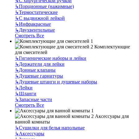
↳
С хирургической ручкой
↳
Порционные (нажимные)
↳
Термостатические
↳
С выдвижной лейкой
↳
Инфракрасные
↳
Двухвентильные
Смотреть Все
Комплектующие
для смесителей
↳
Гигиенические наборы и лейки
↳
Держатели для лейки
↳
Донные клапаны
↳
Душевые гарнитуры
↳
Душевые штанги и душевые наборы
↳
Лейки
↳
Шланги
↳
Запасные части
Смотреть Все
Аксессуары для
ванной комнаты
↳
Сушилки для белья напольные
↳
Аксессуары