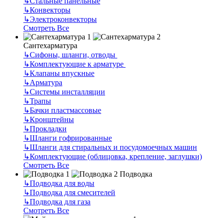
↳
Стальные панельные
↳
Конвекторы
↳
Электроконвекторы
Смотреть Все
Сантехарматура
↳
Сифоны, шланги, отводы
↳
Комплектующие к арматуре
↳
Клапаны впускные
↳
Арматура
↳
Системы инсталляции
↳
Трапы
↳
Бачки пластмассовые
↳
Кронштейны
↳
Прокладки
↳
Шланги гофрированные
↳
Шланги для стиральных и посудомоечных машин
↳
Комплектующие (облицовка, крепление, заглушки)
Смотреть Все
Подводка
↳
Подводка для воды
↳
Подводка для смесителей
↳
Подводка для газа
Смотреть Все