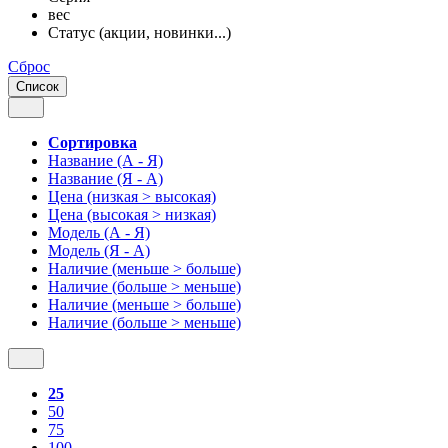
вес
Статус (акции, новинки...)
Сброс
Список
Сортировка
Название (А - Я)
Название (Я - А)
Цена (низкая > высокая)
Цена (высокая > низкая)
Модель (А - Я)
Модель (Я - А)
Наличие (меньше > больше)
Наличие (больше > меньше)
Наличие (меньше > больше)
Наличие (больше > меньше)
25
50
75
100