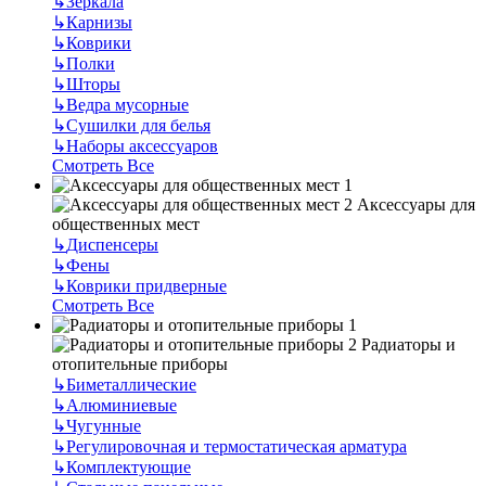
↳
Зеркала
↳
Карнизы
↳
Коврики
↳
Полки
↳
Шторы
↳
Ведра мусорные
↳
Сушилки для белья
↳
Наборы аксессуаров
Смотреть Все
Аксессуары для
общественных мест
↳
Диспенсеры
↳
Фены
↳
Коврики придверные
Смотреть Все
Радиаторы и
отопительные приборы
↳
Биметаллические
↳
Алюминиевые
↳
Чугунные
↳
Регулировочная и термостатическая арматура
↳
Комплектующие