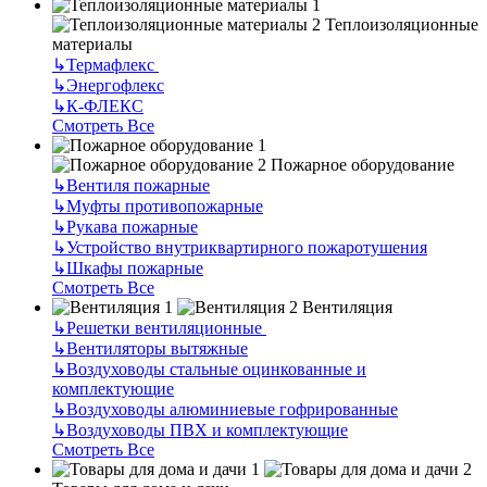
Теплоизоляционные
материалы
↳
Термафлекс
↳
Энергофлекс
↳
К-ФЛЕКС
Смотреть Все
Пожарное оборудование
↳
Вентиля пожарные
↳
Муфты противопожарные
↳
Рукава пожарные
↳
Устройство внутриквартирного пожаротушения
↳
Шкафы пожарные
Смотреть Все
Вентиляция
↳
Решетки вентиляционные
↳
Вентиляторы вытяжные
↳
Воздуховоды стальные оцинкованные и
комплектующие
↳
Воздуховоды алюминиевые гофрированные
↳
Воздуховоды ПВХ и комплектующие
Смотреть Все