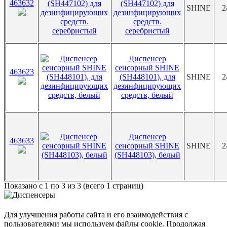
463632
(SH447102) для
SHINE
2
дезинфицирующих
средств.
серебристый
Диспенсер
сенсорный SHINE
463623
(SH448101), для
SHINE
2
дезинфицирующих
средств, белый
Диспенсер
463633
сенсорный SHINE
SHINE
2
(SH448103), белый
Показано с 1 по 3 из 3 (всего 1 страниц)
Для улучшения работы сайта и его взаимодействия с
пользователями мы используем файлы cookie. Продолжая