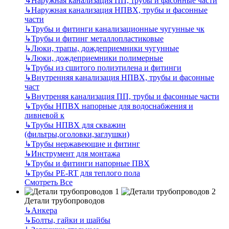
↳
Наружная канализация ПП, трубы и фасонные части
↳
Наружная канализация НПВХ, трубы и фасонные
части
↳
Трубы и фитинги канализационные чугунные чк
↳
Трубы и фитинг металлопластиковые
↳
Люки, трапы, дождеприемники чугунные
↳
Люки, дождеприемники полимерные
↳
Трубы из сшитого полиэтилена и фитинги
↳
Внутренняя канализация НПВХ, трубы и фасонные
част
↳
Внутреняя канализация ПП, трубы и фасонные части
↳
Трубы НПВХ напорные для водоснабжения и
ливневой к
↳
Трубы НПВХ для скважин
(фильтры,оголовки,заглушки)
↳
Трубы нержавеющие и фитинг
↳
Инструмент для монтажа
↳
Трубы и фитинги напорные ПВХ
↳
Трубы PE-RT для теплого пола
Смотреть Все
Детали трубопроводов
↳
Анкера
↳
Болты, гайки и шайбы