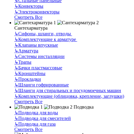
↳
Стальные панельные
↳
Конвекторы
↳
Электроконвекторы
Смотреть Все
Сантехарматура
↳
Сифоны, шланги, отводы
↳
Комплектующие к арматуре
↳
Клапаны впускные
↳
Арматура
↳
Системы инсталляции
↳
Трапы
↳
Бачки пластмассовые
↳
Кронштейны
↳
Прокладки
↳
Шланги гофрированные
↳
Шланги для стиральных и посудомоечных машин
↳
Комплектующие (облицовка, крепление, заглушки)
Смотреть Все
Подводка
↳
Подводка для воды
↳
Подводка для смесителей
↳
Подводка для газа
Смотреть Все