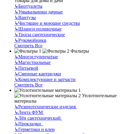
Товары для дома и дачи
↳
Биотуалеты
↳
Умывальники дачные
↳
Вантузы
↳
Чистящие и моющие средства
↳
Шланги поливочные
↳
Тросы сантехнические
↳
Рукомойники
Смотреть Все
Фильтры
↳
Многоступенчатые
↳
Магистральные
↳
Питьевой
↳
Сменные картриджи
↳
Комплектующие и запчасти
Смотреть Все
Уплотнительные
материалы
↳
Резинотехнические изделия
↳
Лента ФУМ
↳
Лён сантехнический
↳
Прокладки
↳
Герметики и клеи