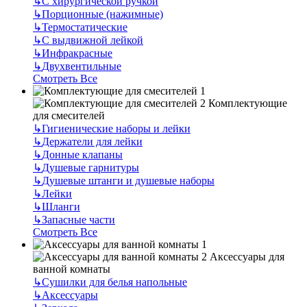
↳
С хирургической ручкой
↳
Порционные (нажимные)
↳
Термостатические
↳
С выдвижной лейкой
↳
Инфракрасные
↳
Двухвентильные
Смотреть Все
Комплектующие
для смесителей
↳
Гигиенические наборы и лейки
↳
Держатели для лейки
↳
Донные клапаны
↳
Душевые гарнитуры
↳
Душевые штанги и душевые наборы
↳
Лейки
↳
Шланги
↳
Запасные части
Смотреть Все
Аксессуары для
ванной комнаты
↳
Сушилки для белья напольные
↳
Аксессуары