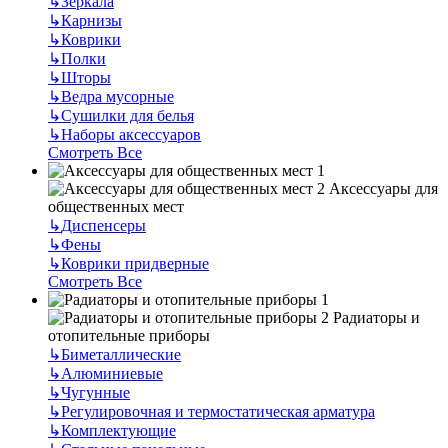
↳
Зеркала
↳
Карнизы
↳
Коврики
↳
Полки
↳
Шторы
↳
Ведра мусорные
↳
Сушилки для белья
↳
Наборы аксессуаров
Смотреть Все
Аксессуары для
общественных мест
↳
Диспенсеры
↳
Фены
↳
Коврики придверные
Смотреть Все
Радиаторы и
отопительные приборы
↳
Биметаллические
↳
Алюминиевые
↳
Чугунные
↳
Регулировочная и термостатическая арматура
↳
Комплектующие