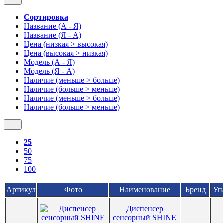
Сортировка
Название (А - Я)
Название (Я - А)
Цена (низкая > высокая)
Цена (высокая > низкая)
Модель (А - Я)
Модель (Я - А)
Наличие (меньше > больше)
Наличие (больше > меньше)
Наличие (меньше > больше)
Наличие (больше > меньше)
25
50
75
100
Артикул
Фото
Наименование
Бренд
Уп
Диспенсер
сенсорный SHINE