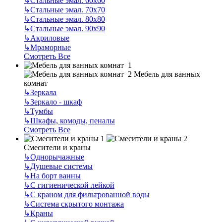
↳
Стальные эмал. 60х60
↳
Стальные эмал. 70х70
↳
Стальные эмал. 80х80
↳
Стальные эмал. 90х90
↳
Акриловые
↳
Мраморные
Смотреть Все
Мебель для ванных
комнат
↳
Зеркала
↳
Зеркало - шкаф
↳
Тумбы
↳
Шкафы, комоды, пеналы
Смотреть Все
Смесители и краны
↳
Однорычажные
↳
Душевые системы
↳
На борт ванны
↳
С гигиенической лейкой
↳
С краном для фильтрованной воды
↳
Система скрытого монтажа
↳
Краны