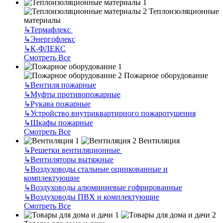
Теплоизоляционные
материалы
↳
Термафлекс
↳
Энергофлекс
↳
К-ФЛЕКС
Смотреть Все
Пожарное оборудование
↳
Вентиля пожарные
↳
Муфты противопожарные
↳
Рукава пожарные
↳
Устройство внутриквартирного пожаротушения
↳
Шкафы пожарные
Смотреть Все
Вентиляция
↳
Решетки вентиляционные
↳
Вентиляторы вытяжные
↳
Воздуховоды стальные оцинкованные и
комплектующие
↳
Воздуховоды алюминиевые гофрированные
↳
Воздуховоды ПВХ и комплектующие
Смотреть Все