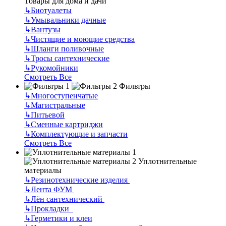
Товары для дома и дачи
↳
Биотуалеты
↳
Умывальники дачные
↳
Вантузы
↳
Чистящие и моющие средства
↳
Шланги поливочные
↳
Тросы сантехнические
↳
Рукомойники
Смотреть Все
Фильтры
↳
Многоступенчатые
↳
Магистральные
↳
Питьевой
↳
Сменные картриджи
↳
Комплектующие и запчасти
Смотреть Все
Уплотнительные
материалы
↳
Резинотехнические изделия
↳
Лента ФУМ
↳
Лён сантехнический
↳
Прокладки
↳
Герметики и клеи