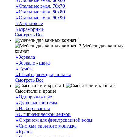
↳
Стальные эмал. 60х60
↳
Стальные эмал. 70х70
↳
Стальные эмал. 80х80
↳
Стальные эмал. 90х90
↳
Акриловые
↳
Мраморные
Смотреть Все
Мебель для ванных
комнат
↳
Зеркала
↳
Зеркало - шкаф
↳
Тумбы
↳
Шкафы, комоды, пеналы
Смотреть Все
Смесители и краны
↳
Однорычажные
↳
Душевые системы
↳
На борт ванны
↳
С гигиенической лейкой
↳
С краном для фильтрованной воды
↳
Система скрытого монтажа
↳
Краны