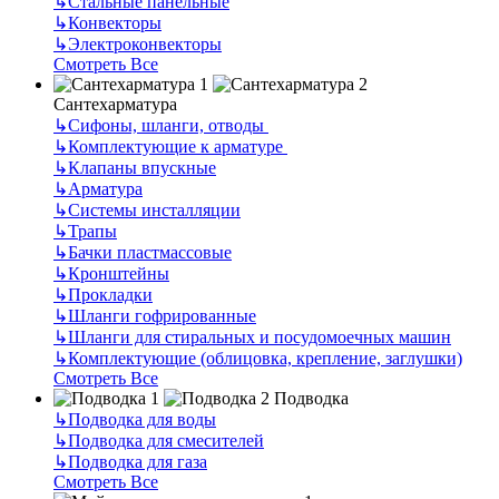
↳
Стальные панельные
↳
Конвекторы
↳
Электроконвекторы
Смотреть Все
Сантехарматура
↳
Сифоны, шланги, отводы
↳
Комплектующие к арматуре
↳
Клапаны впускные
↳
Арматура
↳
Системы инсталляции
↳
Трапы
↳
Бачки пластмассовые
↳
Кронштейны
↳
Прокладки
↳
Шланги гофрированные
↳
Шланги для стиральных и посудомоечных машин
↳
Комплектующие (облицовка, крепление, заглушки)
Смотреть Все
Подводка
↳
Подводка для воды
↳
Подводка для смесителей
↳
Подводка для газа
Смотреть Все