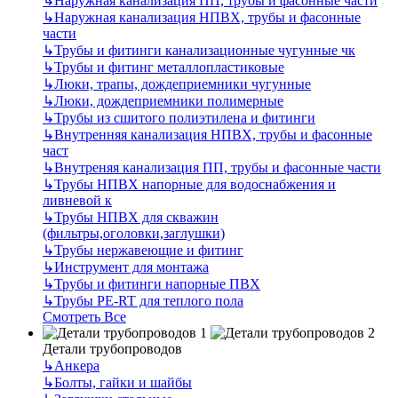
↳
Наружная канализация ПП, трубы и фасонные части
↳
Наружная канализация НПВХ, трубы и фасонные
части
↳
Трубы и фитинги канализационные чугунные чк
↳
Трубы и фитинг металлопластиковые
↳
Люки, трапы, дождеприемники чугунные
↳
Люки, дождеприемники полимерные
↳
Трубы из сшитого полиэтилена и фитинги
↳
Внутренняя канализация НПВХ, трубы и фасонные
част
↳
Внутреняя канализация ПП, трубы и фасонные части
↳
Трубы НПВХ напорные для водоснабжения и
ливневой к
↳
Трубы НПВХ для скважин
(фильтры,оголовки,заглушки)
↳
Трубы нержавеющие и фитинг
↳
Инструмент для монтажа
↳
Трубы и фитинги напорные ПВХ
↳
Трубы PE-RT для теплого пола
Смотреть Все
Детали трубопроводов
↳
Анкера
↳
Болты, гайки и шайбы