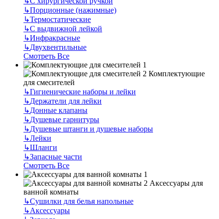
↳
С хирургической ручкой
↳
Порционные (нажимные)
↳
Термостатические
↳
С выдвижной лейкой
↳
Инфракрасные
↳
Двухвентильные
Смотреть Все
Комплектующие
для смесителей
↳
Гигиенические наборы и лейки
↳
Держатели для лейки
↳
Донные клапаны
↳
Душевые гарнитуры
↳
Душевые штанги и душевые наборы
↳
Лейки
↳
Шланги
↳
Запасные части
Смотреть Все
Аксессуары для
ванной комнаты
↳
Сушилки для белья напольные
↳
Аксессуары