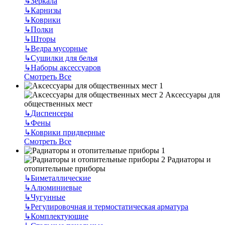
↳
Зеркала
↳
Карнизы
↳
Коврики
↳
Полки
↳
Шторы
↳
Ведра мусорные
↳
Сушилки для белья
↳
Наборы аксессуаров
Смотреть Все
Аксессуары для
общественных мест
↳
Диспенсеры
↳
Фены
↳
Коврики придверные
Смотреть Все
Радиаторы и
отопительные приборы
↳
Биметаллические
↳
Алюминиевые
↳
Чугунные
↳
Регулировочная и термостатическая арматура
↳
Комплектующие