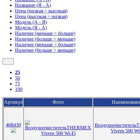
Название (Я - А)
Цена (низкая > высокая)
Цена (высокая > низкая)
Модель (А - Я)
Модель (Я - А)
Наличие (меньше > больше)
Наличие (больше > меньше)
Наличие (меньше > больше)
Наличие (больше > меньше)
25
50
75
100
Артикул
Фото
Наименован
468430
Воздухоочистител
Vivern 500 Wi