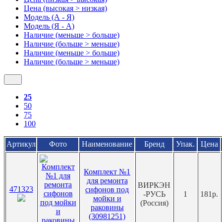
Цена (высокая > низкая)
Модель (А - Я)
Модель (Я - А)
Наличие (меньше > больше)
Наличие (больше > меньше)
Наличие (меньше > больше)
Наличие (больше > меньше)
25
50
75
100
Артикул
Фото
Наименование
Бренд
Упак.
Цена
Комплект №1
для ремонта
ВИРКЭН
471323
сифонов под
-РУСЬ
1
181р.
мойки и
(Россия)
раковины
(30981251)