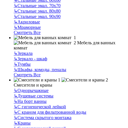
↳
Стальные эмал. 60х60
↳
Стальные эмал. 70х70
↳
Стальные эмал. 80х80
↳
Стальные эмал. 90х90
↳
Акриловые
↳
Мраморные
Смотреть Все
Мебель для ванных
комнат
↳
Зеркала
↳
Зеркало - шкаф
↳
Тумбы
↳
Шкафы, комоды, пеналы
Смотреть Все
Смесители и краны
↳
Однорычажные
↳
Душевые системы
↳
На борт ванны
↳
С гигиенической лейкой
↳
С краном для фильтрованной воды
↳
Система скрытого монтажа
↳
Краны