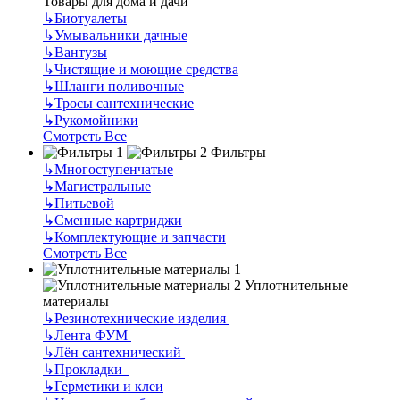
Товары для дома и дачи
↳
Биотуалеты
↳
Умывальники дачные
↳
Вантузы
↳
Чистящие и моющие средства
↳
Шланги поливочные
↳
Тросы сантехнические
↳
Рукомойники
Смотреть Все
Фильтры
↳
Многоступенчатые
↳
Магистральные
↳
Питьевой
↳
Сменные картриджи
↳
Комплектующие и запчасти
Смотреть Все
Уплотнительные
материалы
↳
Резинотехнические изделия
↳
Лента ФУМ
↳
Лён сантехнический
↳
Прокладки
↳
Герметики и клеи