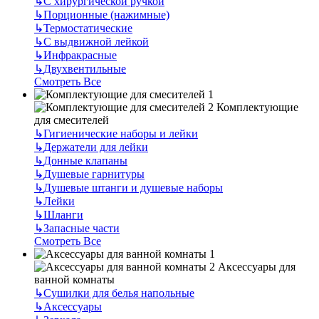
↳
С хирургической ручкой
↳
Порционные (нажимные)
↳
Термостатические
↳
С выдвижной лейкой
↳
Инфракрасные
↳
Двухвентильные
Смотреть Все
Комплектующие
для смесителей
↳
Гигиенические наборы и лейки
↳
Держатели для лейки
↳
Донные клапаны
↳
Душевые гарнитуры
↳
Душевые штанги и душевые наборы
↳
Лейки
↳
Шланги
↳
Запасные части
Смотреть Все
Аксессуары для
ванной комнаты
↳
Сушилки для белья напольные
↳
Аксессуары