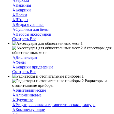
↳
Зеркала
↳
Карнизы
↳
Коврики
↳
Полки
↳
Шторы
↳
Ведра мусорные
↳
Сушилки для белья
↳
Наборы аксессуаров
Смотреть Все
Аксессуары для
общественных мест
↳
Диспенсеры
↳
Фены
↳
Коврики придверные
Смотреть Все
Радиаторы и
отопительные приборы
↳
Биметаллические
↳
Алюминиевые
↳
Чугунные
↳
Регулировочная и термостатическая арматура
↳
Комплектующие