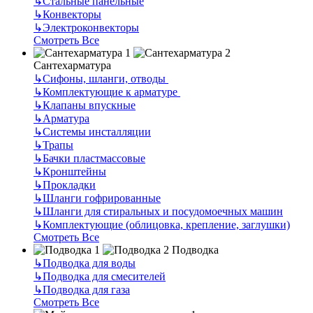
↳
Стальные панельные
↳
Конвекторы
↳
Электроконвекторы
Смотреть Все
Сантехарматура
↳
Сифоны, шланги, отводы
↳
Комплектующие к арматуре
↳
Клапаны впускные
↳
Арматура
↳
Системы инсталляции
↳
Трапы
↳
Бачки пластмассовые
↳
Кронштейны
↳
Прокладки
↳
Шланги гофрированные
↳
Шланги для стиральных и посудомоечных машин
↳
Комплектующие (облицовка, крепление, заглушки)
Смотреть Все
Подводка
↳
Подводка для воды
↳
Подводка для смесителей
↳
Подводка для газа
Смотреть Все