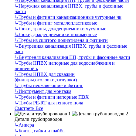
↳
Наружная канализация ПП, трубы и фасонные части
↳
Наружная канализация НПВХ, трубы и фасонные
части
↳
Трубы и фитинги канализационные чугунные чк
↳
Трубы и фитинг металлопластиковые
↳
Люки, трапы, дождеприемники чугунные
↳
Люки, дождеприемники полимерные
↳
Трубы из сшитого полиэтилена и фитинги
↳
Внутренняя канализация НПВХ, трубы и фасонные
част
↳
Внутреняя канализация ПП, трубы и фасонные части
↳
Трубы НПВХ напорные для водоснабжения и
ливневой к
↳
Трубы НПВХ для скважин
(фильтры,оголовки,заглушки)
↳
Трубы нержавеющие и фитинг
↳
Инструмент для монтажа
↳
Трубы и фитинги напорные ПВХ
↳
Трубы PE-RT для теплого пола
Смотреть Все
Детали трубопроводов
↳
Анкера
↳
Болты, гайки и шайбы