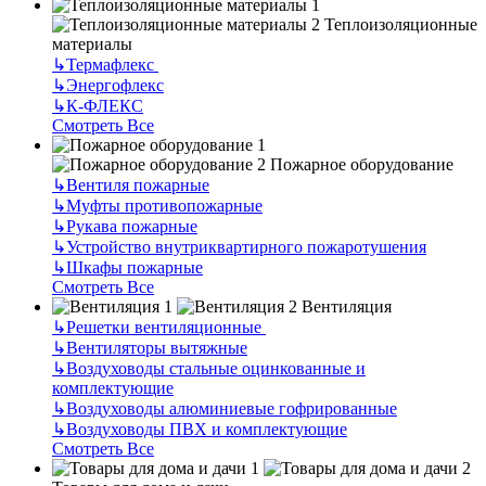
Теплоизоляционные
материалы
↳
Термафлекс
↳
Энергофлекс
↳
К-ФЛЕКС
Смотреть Все
Пожарное оборудование
↳
Вентиля пожарные
↳
Муфты противопожарные
↳
Рукава пожарные
↳
Устройство внутриквартирного пожаротушения
↳
Шкафы пожарные
Смотреть Все
Вентиляция
↳
Решетки вентиляционные
↳
Вентиляторы вытяжные
↳
Воздуховоды стальные оцинкованные и
комплектующие
↳
Воздуховоды алюминиевые гофрированные
↳
Воздуховоды ПВХ и комплектующие
Смотреть Все