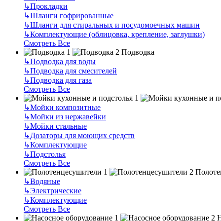
↳
Прокладки
↳
Шланги гофрированные
↳
Шланги для стиральных и посудомоечных машин
↳
Комплектующие (облицовка, крепление, заглушки)
Смотреть Все
Подводка
↳
Подводка для воды
↳
Подводка для смесителей
↳
Подводка для газа
Смотреть Все
↳
Мойки композитные
↳
Мойки из нержавейки
↳
Мойки стальные
↳
Дозаторы для моющих средств
↳
Комплектующие
↳
Подстолья
Смотреть Все
Полоте
↳
Водяные
↳
Электрические
↳
Комплектующие
Смотреть Все
Н