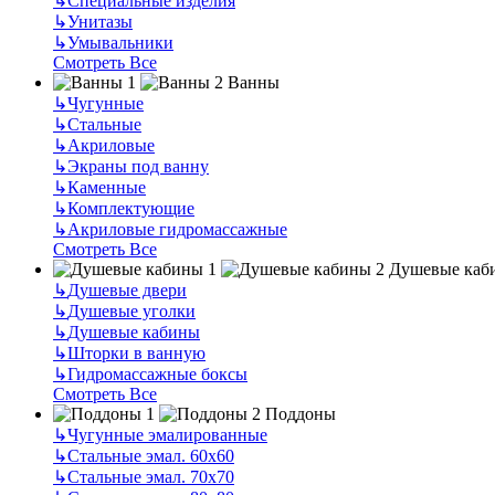
↳
Специальные изделия
↳
Унитазы
↳
Умывальники
Смотреть Все
Ванны
↳
Чугунные
↳
Стальные
↳
Акриловые
↳
Экраны под ванну
↳
Каменные
↳
Комплектующие
↳
Акриловые гидромассажные
Смотреть Все
Душевые каб
↳
Душевые двери
↳
Душевые уголки
↳
Душевые кабины
↳
Шторки в ванную
↳
Гидромассажные боксы
Смотреть Все
Поддоны
↳
Чугунные эмалированные
↳
Стальные эмал. 60х60
↳
Стальные эмал. 70х70