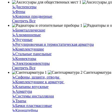
↳
Диспенсеры
↳
Фены
↳
Коврики придверные
Смотреть Все
↳
Биметаллические
↳
Алюминиевые
↳
Чугунные
↳
Регулировочная и термостатическая арматура
↳
Комплектующие
↳
Стальные панельные
↳
Конвекторы
↳
Электроконвекторы
Смотреть Все
Сантехарматура
↳
Сифоны, шланги, отводы
↳
Комплектующие к арматуре
↳
Клапаны впускные
↳
Арматура
↳
Системы инсталляции
↳
Трапы
↳
Бачки пластмассовые
↳
Кронштейны