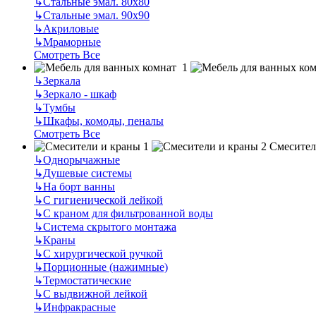
↳
Стальные эмал. 80х80
↳
Стальные эмал. 90х90
↳
Акриловые
↳
Мраморные
Смотреть Все
↳
Зеркала
↳
Зеркало - шкаф
↳
Тумбы
↳
Шкафы, комоды, пеналы
Смотреть Все
Смесител
↳
Однорычажные
↳
Душевые системы
↳
На борт ванны
↳
С гигиенической лейкой
↳
С краном для фильтрованной воды
↳
Система скрытого монтажа
↳
Краны
↳
С хирургической ручкой
↳
Порционные (нажимные)
↳
Термостатические
↳
С выдвижной лейкой
↳
Инфракрасные