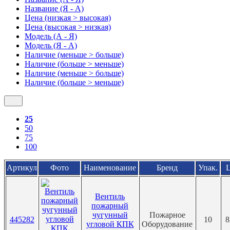
Название (Я - А)
Цена (низкая > высокая)
Цена (высокая > низкая)
Модель (А - Я)
Модель (Я - А)
Наличие (меньше > больше)
Наличие (больше > меньше)
Наличие (меньше > больше)
Наличие (больше > меньше)
25
50
75
100
Артикул
Фото
Наименование
Бренд
Упак.
Вентиль
пожарный
чугунный
Пожарное
445282
10
8
угловой КПК
Оборудование