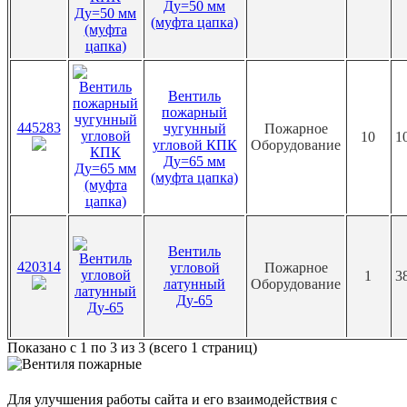
Ду=50 мм
(муфта цапка)
Вентиль
пожарный
445283
чугунный
Пожарное
10
1
угловой КПК
Оборудование
Ду=65 мм
(муфта цапка)
Вентиль
420314
угловой
Пожарное
1
3
латунный
Оборудование
Ду-65
Показано с 1 по 3 из 3 (всего 1 страниц)
Для улучшения работы сайта и его взаимодействия с