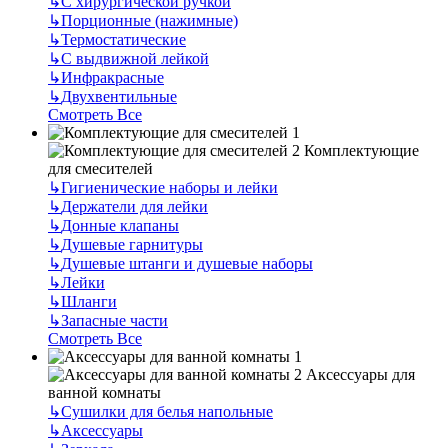
↳
С хирургической ручкой
↳
Порционные (нажимные)
↳
Термостатические
↳
С выдвижной лейкой
↳
Инфракрасные
↳
Двухвентильные
Смотреть Все
Комплектующие
для смесителей
↳
Гигиенические наборы и лейки
↳
Держатели для лейки
↳
Донные клапаны
↳
Душевые гарнитуры
↳
Душевые штанги и душевые наборы
↳
Лейки
↳
Шланги
↳
Запасные части
Смотреть Все
Аксессуары для
ванной комнаты
↳
Сушилки для белья напольные
↳
Аксессуары