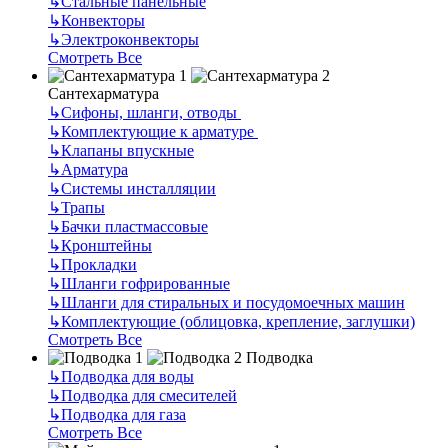
↳
Стальные панельные
↳
Конвекторы
↳
Электроконвекторы
Смотреть Все
Сантехарматура
↳
Сифоны, шланги, отводы
↳
Комплектующие к арматуре
↳
Клапаны впускные
↳
Арматура
↳
Системы инсталляции
↳
Трапы
↳
Бачки пластмассовые
↳
Кронштейны
↳
Прокладки
↳
Шланги гофрированные
↳
Шланги для стиральных и посудомоечных машин
↳
Комплектующие (облицовка, крепление, заглушки)
Смотреть Все
Подводка
↳
Подводка для воды
↳
Подводка для смесителей
↳
Подводка для газа
Смотреть Все