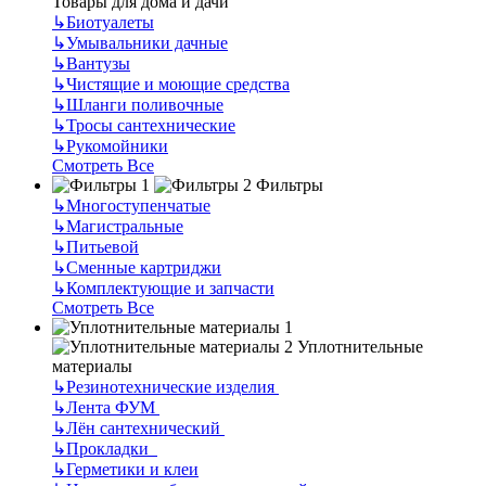
Товары для дома и дачи
↳
Биотуалеты
↳
Умывальники дачные
↳
Вантузы
↳
Чистящие и моющие средства
↳
Шланги поливочные
↳
Тросы сантехнические
↳
Рукомойники
Смотреть Все
Фильтры
↳
Многоступенчатые
↳
Магистральные
↳
Питьевой
↳
Сменные картриджи
↳
Комплектующие и запчасти
Смотреть Все
Уплотнительные
материалы
↳
Резинотехнические изделия
↳
Лента ФУМ
↳
Лён сантехнический
↳
Прокладки
↳
Герметики и клеи