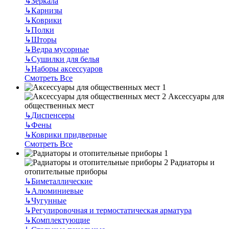
↳
Зеркала
↳
Карнизы
↳
Коврики
↳
Полки
↳
Шторы
↳
Ведра мусорные
↳
Сушилки для белья
↳
Наборы аксессуаров
Смотреть Все
Аксессуары для
общественных мест
↳
Диспенсеры
↳
Фены
↳
Коврики придверные
Смотреть Все
Радиаторы и
отопительные приборы
↳
Биметаллические
↳
Алюминиевые
↳
Чугунные
↳
Регулировочная и термостатическая арматура
↳
Комплектующие