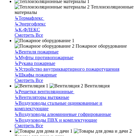
Теплоизоляционные
материалы
↳
Термафлекс
↳
Энергофлекс
↳
К-ФЛЕКС
Смотреть Все
Пожарное оборудование
↳
Вентиля пожарные
↳
Муфты противопожарные
↳
Рукава пожарные
↳
Устройство внутриквартирного пожаротушения
↳
Шкафы пожарные
Смотреть Все
Вентиляция
↳
Решетки вентиляционные
↳
Вентиляторы вытяжные
↳
Воздуховоды стальные оцинкованные и
комплектующие
↳
Воздуховоды алюминиевые гофрированные
↳
Воздуховоды ПВХ и комплектующие
Смотреть Все