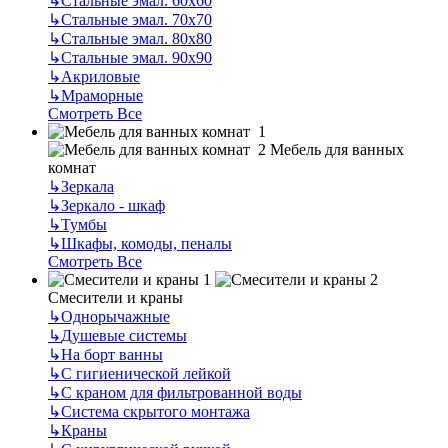
↳
Стальные эмал. 60х60
↳
Стальные эмал. 70х70
↳
Стальные эмал. 80х80
↳
Стальные эмал. 90х90
↳
Акриловые
↳
Мраморные
Смотреть Все
Мебель для ванных
комнат
↳
Зеркала
↳
Зеркало - шкаф
↳
Тумбы
↳
Шкафы, комоды, пеналы
Смотреть Все
Смесители и краны
↳
Однорычажные
↳
Душевые системы
↳
На борт ванны
↳
С гигиенической лейкой
↳
С краном для фильтрованной воды
↳
Система скрытого монтажа
↳
Краны