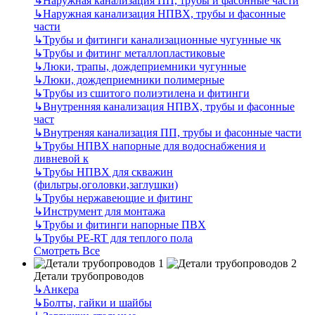
↳
Наружная канализация ПП, трубы и фасонные части
↳
Наружная канализация НПВХ, трубы и фасонные
части
↳
Трубы и фитинги канализационные чугунные чк
↳
Трубы и фитинг металлопластиковые
↳
Люки, трапы, дождеприемники чугунные
↳
Люки, дождеприемники полимерные
↳
Трубы из сшитого полиэтилена и фитинги
↳
Внутренняя канализация НПВХ, трубы и фасонные
част
↳
Внутреняя канализация ПП, трубы и фасонные части
↳
Трубы НПВХ напорные для водоснабжения и
ливневой к
↳
Трубы НПВХ для скважин
(фильтры,оголовки,заглушки)
↳
Трубы нержавеющие и фитинг
↳
Инструмент для монтажа
↳
Трубы и фитинги напорные ПВХ
↳
Трубы PE-RT для теплого пола
Смотреть Все
Детали трубопроводов
↳
Анкера
↳
Болты, гайки и шайбы