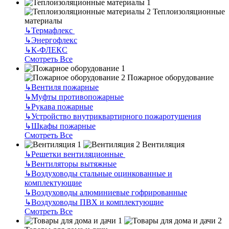
Теплоизоляционные
материалы
↳
Термафлекс
↳
Энергофлекс
↳
К-ФЛЕКС
Смотреть Все
Пожарное оборудование
↳
Вентиля пожарные
↳
Муфты противопожарные
↳
Рукава пожарные
↳
Устройство внутриквартирного пожаротушения
↳
Шкафы пожарные
Смотреть Все
Вентиляция
↳
Решетки вентиляционные
↳
Вентиляторы вытяжные
↳
Воздуховоды стальные оцинкованные и
комплектующие
↳
Воздуховоды алюминиевые гофрированные
↳
Воздуховоды ПВХ и комплектующие
Смотреть Все