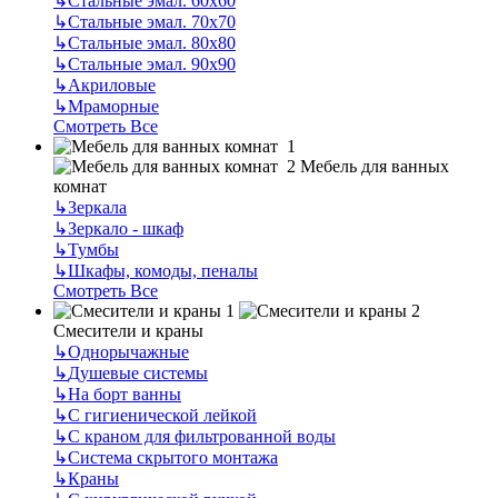
↳
Стальные эмал. 60х60
↳
Стальные эмал. 70х70
↳
Стальные эмал. 80х80
↳
Стальные эмал. 90х90
↳
Акриловые
↳
Мраморные
Смотреть Все
Мебель для ванных
комнат
↳
Зеркала
↳
Зеркало - шкаф
↳
Тумбы
↳
Шкафы, комоды, пеналы
Смотреть Все
Смесители и краны
↳
Однорычажные
↳
Душевые системы
↳
На борт ванны
↳
С гигиенической лейкой
↳
С краном для фильтрованной воды
↳
Система скрытого монтажа
↳
Краны