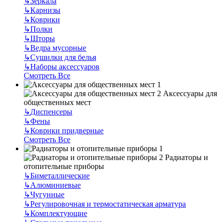
↳
Зеркала
↳
Карнизы
↳
Коврики
↳
Полки
↳
Шторы
↳
Ведра мусорные
↳
Сушилки для белья
↳
Наборы аксессуаров
Смотреть Все
Аксессуары для
общественных мест
↳
Диспенсеры
↳
Фены
↳
Коврики придверные
Смотреть Все
Радиаторы и
отопительные приборы
↳
Биметаллические
↳
Алюминиевые
↳
Чугунные
↳
Регулировочная и термостатическая арматура
↳
Комплектующие