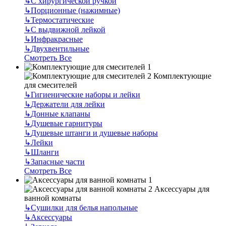
↳
С хирургической ручкой
↳
Порционные (нажимные)
↳
Термостатические
↳
С выдвижной лейкой
↳
Инфракрасные
↳
Двухвентильные
Смотреть Все
Комплектующие
для смесителей
↳
Гигиенические наборы и лейки
↳
Держатели для лейки
↳
Донные клапаны
↳
Душевые гарнитуры
↳
Душевые штанги и душевые наборы
↳
Лейки
↳
Шланги
↳
Запасные части
Смотреть Все
Аксессуары для
ванной комнаты
↳
Сушилки для белья напольные
↳
Аксессуары