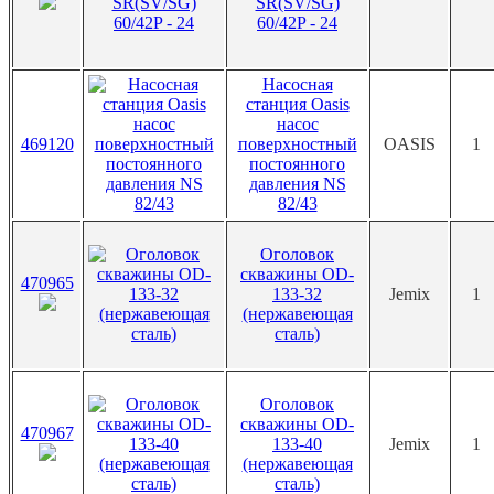
SR(SV/SG)
60/42P - 24
Насосная
станция Oasis
насос
469120
поверхностный
OASIS
1
постоянного
давления NS
82/43
Оголовок
скважины OD-
470965
133-32
Jemix
1
(нержавеющая
сталь)
Оголовок
скважины OD-
470967
133-40
Jemix
1
(нержавеющая
сталь)