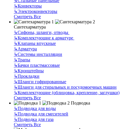
↳
Стальные панельные
↳
Конвекторы
↳
Электроконвекторы
Смотреть Все
Сантехарматура
↳
Сифоны, шланги, отводы
↳
Комплектующие к арматуре
↳
Клапаны впускные
↳
Арматура
↳
Системы инсталляции
↳
Трапы
↳
Бачки пластмассовые
↳
Кронштейны
↳
Прокладки
↳
Шланги гофрированные
↳
Шланги для стиральных и посудомоечных машин
↳
Комплектующие (облицовка, крепление, заглушки)
Смотреть Все
Подводка
↳
Подводка для воды
↳
Подводка для смесителей
↳
Подводка для газа
Смотреть Все