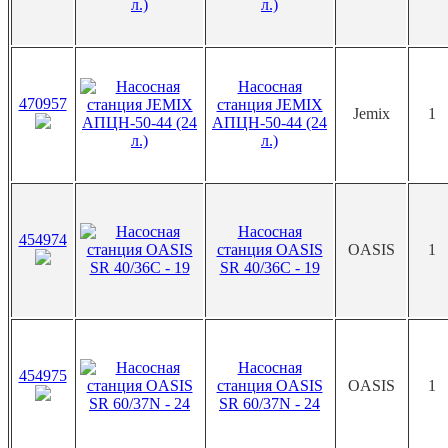
л.)
Насосная
470957
станция JEMIX
Jemix
1
АПЦН-50-44 (24
л.)
Насосная
454974
станция OASIS
OASIS
1
SR 40/36C - 19
Насосная
454975
станция OASIS
OASIS
1
SR 60/37N - 24