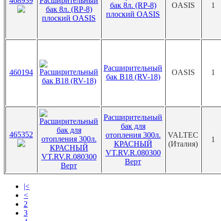
468939
бак 8л. (RP-8)
OASIS
1
плоский OASIS
Расширительный
460194
OASIS
1
бак В18 (RV-18)
Расширительный
бак для
465352
отопления 300л.
VALTEC
1
КРАСНЫЙ
(Италия)
VT.RV.R.080300
Верт
|<
<
2
3