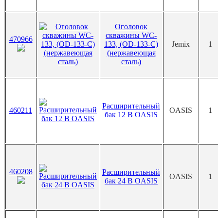
Оголовок
скважины WC-
470966
133, (OD-133-C)
Jemix
1
(нержавеющая
сталь)
Расширительный
460211
OASIS
1
бак 12 В OASIS
460208
Расширительный
OASIS
1
бак 24 В OASIS