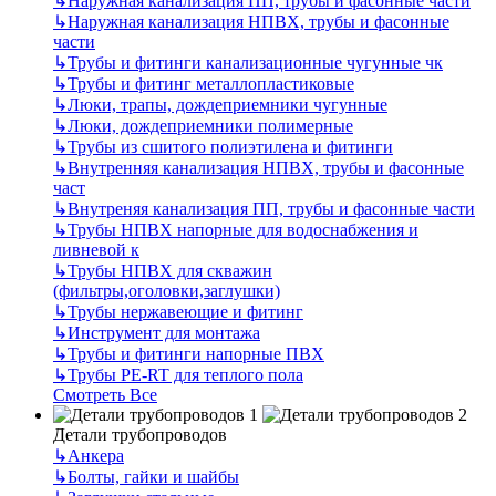
↳
Наружная канализация ПП, трубы и фасонные части
↳
Наружная канализация НПВХ, трубы и фасонные
части
↳
Трубы и фитинги канализационные чугунные чк
↳
Трубы и фитинг металлопластиковые
↳
Люки, трапы, дождеприемники чугунные
↳
Люки, дождеприемники полимерные
↳
Трубы из сшитого полиэтилена и фитинги
↳
Внутренняя канализация НПВХ, трубы и фасонные
част
↳
Внутреняя канализация ПП, трубы и фасонные части
↳
Трубы НПВХ напорные для водоснабжения и
ливневой к
↳
Трубы НПВХ для скважин
(фильтры,оголовки,заглушки)
↳
Трубы нержавеющие и фитинг
↳
Инструмент для монтажа
↳
Трубы и фитинги напорные ПВХ
↳
Трубы PE-RT для теплого пола
Смотреть Все
Детали трубопроводов
↳
Анкера
↳
Болты, гайки и шайбы