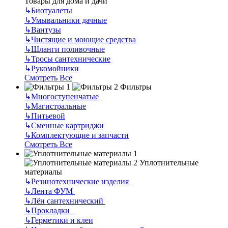
Товары для дома и дачи
↳
Биотуалеты
↳
Умывальники дачные
↳
Вантузы
↳
Чистящие и моющие средства
↳
Шланги поливочные
↳
Тросы сантехнические
↳
Рукомойники
Смотреть Все
Фильтры
↳
Многоступенчатые
↳
Магистральные
↳
Питьевой
↳
Сменные картриджи
↳
Комплектующие и запчасти
Смотреть Все
Уплотнительные
материалы
↳
Резинотехнические изделия
↳
Лента ФУМ
↳
Лён сантехнический
↳
Прокладки
↳
Герметики и клеи