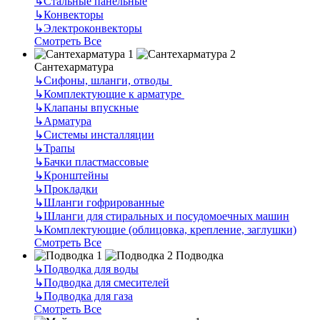
↳
Стальные панельные
↳
Конвекторы
↳
Электроконвекторы
Смотреть Все
Сантехарматура
↳
Сифоны, шланги, отводы
↳
Комплектующие к арматуре
↳
Клапаны впускные
↳
Арматура
↳
Системы инсталляции
↳
Трапы
↳
Бачки пластмассовые
↳
Кронштейны
↳
Прокладки
↳
Шланги гофрированные
↳
Шланги для стиральных и посудомоечных машин
↳
Комплектующие (облицовка, крепление, заглушки)
Смотреть Все
Подводка
↳
Подводка для воды
↳
Подводка для смесителей
↳
Подводка для газа
Смотреть Все