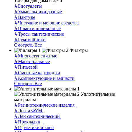
Товары для дома и дачи
↳
Биотуалеты
↳
Умывальники дачные
↳
Вантузы
↳
Чистящие и моющие средства
↳
Шланги поливочные
↳
Тросы сантехнические
↳
Рукомойники
Смотреть Все
Фильтры
↳
Многоступенчатые
↳
Магистральные
↳
Питьевой
↳
Сменные картриджи
↳
Комплектующие и запчасти
Смотреть Все
Уплотнительные
материалы
↳
Резинотехнические изделия
↳
Лента ФУМ
↳
Лён сантехнический
↳
Прокладки
↳
Герметики и клеи