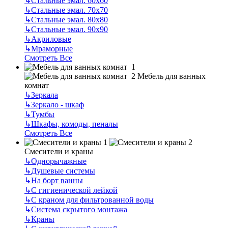
↳
Стальные эмал. 60х60
↳
Стальные эмал. 70х70
↳
Стальные эмал. 80х80
↳
Стальные эмал. 90х90
↳
Акриловые
↳
Мраморные
Смотреть Все
Мебель для ванных
комнат
↳
Зеркала
↳
Зеркало - шкаф
↳
Тумбы
↳
Шкафы, комоды, пеналы
Смотреть Все
Смесители и краны
↳
Однорычажные
↳
Душевые системы
↳
На борт ванны
↳
С гигиенической лейкой
↳
С краном для фильтрованной воды
↳
Система скрытого монтажа
↳
Краны