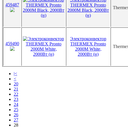
459487
THERMEX Pronto
Therme
2000M Black, 2000Вт
(н)
Электроконвектор
459490
THERMEX Pronto
Therme
2000M White,
2000Вт (н)
|<
<
20
21
22
23
24
25
26
27
28