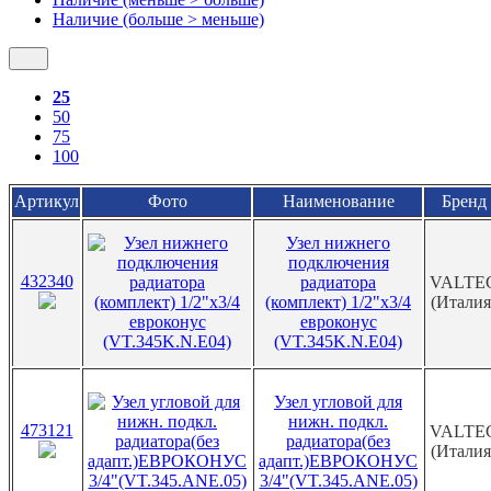
Наличие (больше > меньше)
25
50
75
100
Артикул
Фото
Наименование
Бренд
Узел нижнего
подключения
432340
радиатора
VALTE
(комплект) 1/2"х3/4
(Италия
евроконус
(VT.345K.N.E04)
Узел угловой для
нижн. подкл.
473121
VALTE
радиатора(без
(Италия
адапт.)ЕВРОКОНУС
3/4"(VT.345.ANE.05)