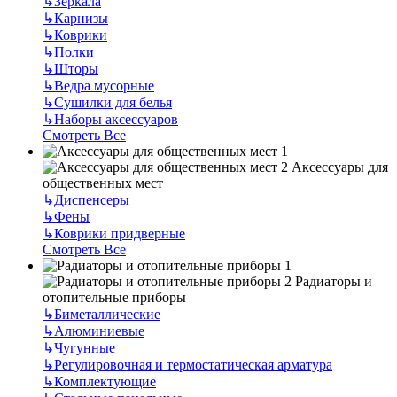
↳
Зеркала
↳
Карнизы
↳
Коврики
↳
Полки
↳
Шторы
↳
Ведра мусорные
↳
Сушилки для белья
↳
Наборы аксессуаров
Смотреть Все
Аксессуары для
общественных мест
↳
Диспенсеры
↳
Фены
↳
Коврики придверные
Смотреть Все
Радиаторы и
отопительные приборы
↳
Биметаллические
↳
Алюминиевые
↳
Чугунные
↳
Регулировочная и термостатическая арматура
↳
Комплектующие