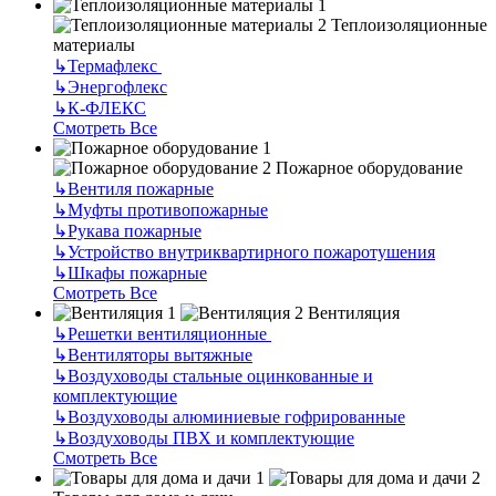
Теплоизоляционные
материалы
↳
Термафлекс
↳
Энергофлекс
↳
К-ФЛЕКС
Смотреть Все
Пожарное оборудование
↳
Вентиля пожарные
↳
Муфты противопожарные
↳
Рукава пожарные
↳
Устройство внутриквартирного пожаротушения
↳
Шкафы пожарные
Смотреть Все
Вентиляция
↳
Решетки вентиляционные
↳
Вентиляторы вытяжные
↳
Воздуховоды стальные оцинкованные и
комплектующие
↳
Воздуховоды алюминиевые гофрированные
↳
Воздуховоды ПВХ и комплектующие
Смотреть Все