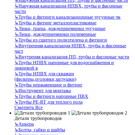
↳
Наружная канализация ПП, трубы и фасонные части
↳
Наружная канализация НПВХ, трубы и фасонные
части
↳
Трубы и фитинги канализационные чугунные чк
↳
Трубы и фитинг металлопластиковые
↳
Люки, трапы, дождеприемники чугунные
↳
Люки, дождеприемники полимерные
↳
Трубы из сшитого полиэтилена и фитинги
↳
Внутренняя канализация НПВХ, трубы и фасонные
част
↳
Внутреняя канализация ПП, трубы и фасонные части
↳
Трубы НПВХ напорные для водоснабжения и
ливневой к
↳
Трубы НПВХ для скважин
(фильтры,оголовки,заглушки)
↳
Трубы нержавеющие и фитинг
↳
Инструмент для монтажа
↳
Трубы и фитинги напорные ПВХ
↳
Трубы PE-RT для теплого пола
Смотреть Все
Детали трубопроводов
↳
Анкера
↳
Болты, гайки и шайбы