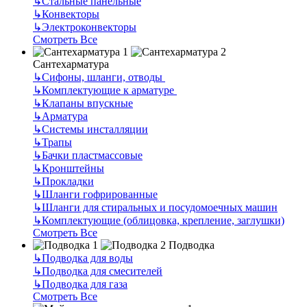
↳
Стальные панельные
↳
Конвекторы
↳
Электроконвекторы
Смотреть Все
Сантехарматура
↳
Сифоны, шланги, отводы
↳
Комплектующие к арматуре
↳
Клапаны впускные
↳
Арматура
↳
Системы инсталляции
↳
Трапы
↳
Бачки пластмассовые
↳
Кронштейны
↳
Прокладки
↳
Шланги гофрированные
↳
Шланги для стиральных и посудомоечных машин
↳
Комплектующие (облицовка, крепление, заглушки)
Смотреть Все
Подводка
↳
Подводка для воды
↳
Подводка для смесителей
↳
Подводка для газа
Смотреть Все