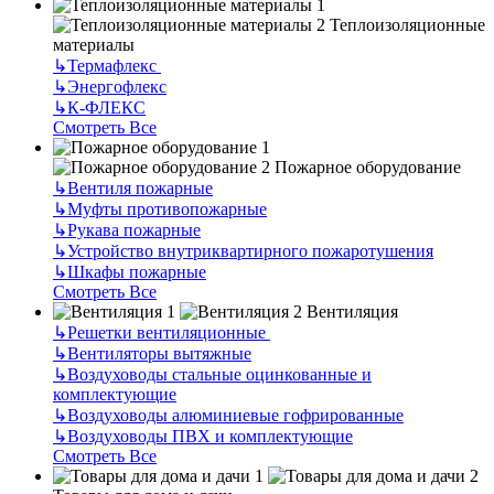
Теплоизоляционные
материалы
↳
Термафлекс
↳
Энергофлекс
↳
К-ФЛЕКС
Смотреть Все
Пожарное оборудование
↳
Вентиля пожарные
↳
Муфты противопожарные
↳
Рукава пожарные
↳
Устройство внутриквартирного пожаротушения
↳
Шкафы пожарные
Смотреть Все
Вентиляция
↳
Решетки вентиляционные
↳
Вентиляторы вытяжные
↳
Воздуховоды стальные оцинкованные и
комплектующие
↳
Воздуховоды алюминиевые гофрированные
↳
Воздуховоды ПВХ и комплектующие
Смотреть Все