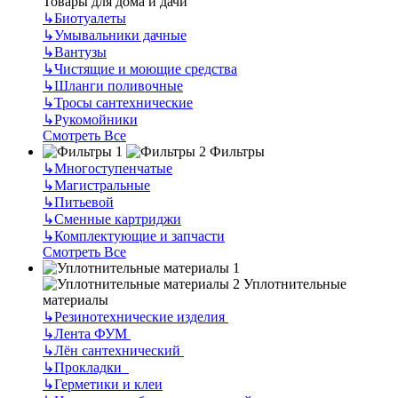
Товары для дома и дачи
↳
Биотуалеты
↳
Умывальники дачные
↳
Вантузы
↳
Чистящие и моющие средства
↳
Шланги поливочные
↳
Тросы сантехнические
↳
Рукомойники
Смотреть Все
Фильтры
↳
Многоступенчатые
↳
Магистральные
↳
Питьевой
↳
Сменные картриджи
↳
Комплектующие и запчасти
Смотреть Все
Уплотнительные
материалы
↳
Резинотехнические изделия
↳
Лента ФУМ
↳
Лён сантехнический
↳
Прокладки
↳
Герметики и клеи