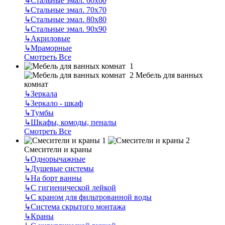
↳
Стальные эмал. 60х60
↳
Стальные эмал. 70х70
↳
Стальные эмал. 80х80
↳
Стальные эмал. 90х90
↳
Акриловые
↳
Мраморные
Смотреть Все
Мебель для ванных
комнат
↳
Зеркала
↳
Зеркало - шкаф
↳
Тумбы
↳
Шкафы, комоды, пеналы
Смотреть Все
Смесители и краны
↳
Однорычажные
↳
Душевые системы
↳
На борт ванны
↳
С гигиенической лейкой
↳
С краном для фильтрованной воды
↳
Система скрытого монтажа
↳
Краны