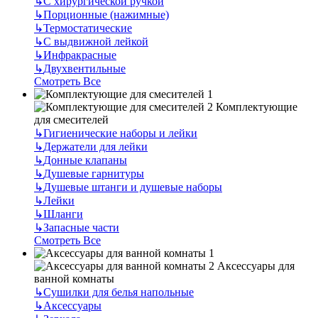
↳
С хирургической ручкой
↳
Порционные (нажимные)
↳
Термостатические
↳
С выдвижной лейкой
↳
Инфракрасные
↳
Двухвентильные
Смотреть Все
Комплектующие
для смесителей
↳
Гигиенические наборы и лейки
↳
Держатели для лейки
↳
Донные клапаны
↳
Душевые гарнитуры
↳
Душевые штанги и душевые наборы
↳
Лейки
↳
Шланги
↳
Запасные части
Смотреть Все
Аксессуары для
ванной комнаты
↳
Сушилки для белья напольные
↳
Аксессуары