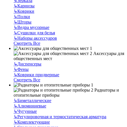
↳
Зеркала
↳
Карнизы
↳
Коврики
↳
Полки
↳
Шторы
↳
Ведра мусорные
↳
Сушилки для белья
↳
Наборы аксессуаров
Смотреть Все
Аксессуары для
общественных мест
↳
Диспенсеры
↳
Фены
↳
Коврики придверные
Смотреть Все
Радиаторы и
отопительные приборы
↳
Биметаллические
↳
Алюминиевые
↳
Чугунные
↳
Регулировочная и термостатическая арматура
↳
Комплектующие