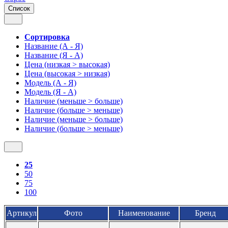
Список
Сортировка
Название (А - Я)
Название (Я - А)
Цена (низкая > высокая)
Цена (высокая > низкая)
Модель (А - Я)
Модель (Я - А)
Наличие (меньше > больше)
Наличие (больше > меньше)
Наличие (меньше > больше)
Наличие (больше > меньше)
25
50
75
100
Артикул
Фото
Наименование
Бренд