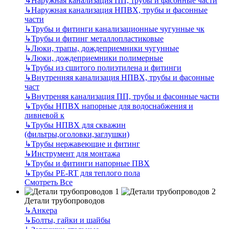
↳
Наружная канализация ПП, трубы и фасонные части
↳
Наружная канализация НПВХ, трубы и фасонные
части
↳
Трубы и фитинги канализационные чугунные чк
↳
Трубы и фитинг металлопластиковые
↳
Люки, трапы, дождеприемники чугунные
↳
Люки, дождеприемники полимерные
↳
Трубы из сшитого полиэтилена и фитинги
↳
Внутренняя канализация НПВХ, трубы и фасонные
част
↳
Внутреняя канализация ПП, трубы и фасонные части
↳
Трубы НПВХ напорные для водоснабжения и
ливневой к
↳
Трубы НПВХ для скважин
(фильтры,оголовки,заглушки)
↳
Трубы нержавеющие и фитинг
↳
Инструмент для монтажа
↳
Трубы и фитинги напорные ПВХ
↳
Трубы PE-RT для теплого пола
Смотреть Все
Детали трубопроводов
↳
Анкера
↳
Болты, гайки и шайбы